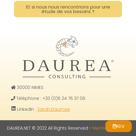
Et si nous nous rencontrions pour une
étude de vos besoins ?
30000 NIMES
Téléphone : +33 (0)6 24 76 37 06
LinkedIn :
Sarah.Daumas
RDV
DAUREA.NET © 2022 All Rights Reserved -
Mentions légales